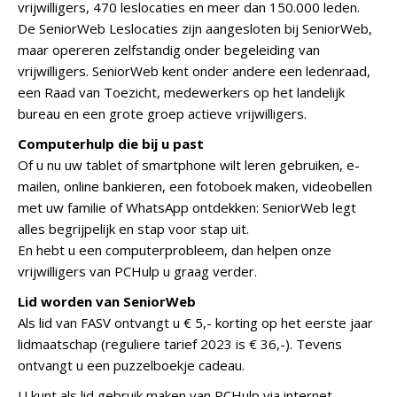
vrijwilligers, 470 leslocaties en meer dan 150.000 leden.
De SeniorWeb Leslocaties zijn aangesloten bij SeniorWeb,
maar opereren zelfstandig onder begeleiding van
vrijwilligers. SeniorWeb kent onder andere een ledenraad,
een Raad van Toezicht, medewerkers op het landelijk
bureau en een grote groep actieve vrijwilligers.
Computerhulp die bij u past
Of u nu uw tablet of smartphone wilt leren gebruiken, e-
mailen, online bankieren, een fotoboek maken, videobellen
met uw familie of WhatsApp ontdekken: SeniorWeb legt
alles begrijpelijk en stap voor stap uit.
En hebt u een computerprobleem, dan helpen onze
vrijwilligers van PCHulp u graag verder.
Lid worden van SeniorWeb
Als lid van FASV ontvangt u € 5,- korting op het eerste jaar
lidmaatschap (reguliere tarief 2023 is € 36,-). Tevens
ontvangt u een puzzelboekje cadeau.
U kunt als lid gebruik maken van PCHulp via internet,