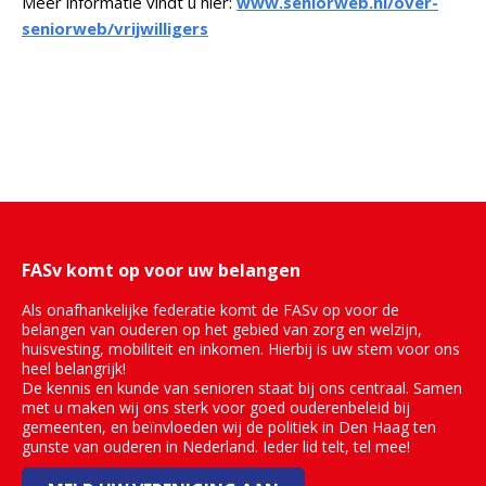
Meer informatie vindt u hier:
www.seniorweb.nl/over-
seniorweb/vrijwilligers
FASv komt op voor uw belangen
Als onafhankelijke federatie komt de FASv op voor de
belangen van ouderen op het gebied van zorg en welzijn,
huisvesting, mobiliteit en inkomen. Hierbij is uw stem voor ons
heel belangrijk!
De kennis en kunde van senioren staat bij ons centraal. Samen
met u maken wij ons sterk voor goed ouderenbeleid bij
gemeenten, en beïnvloeden wij de politiek in Den Haag ten
gunste van ouderen in Nederland. Ieder lid telt, tel mee!